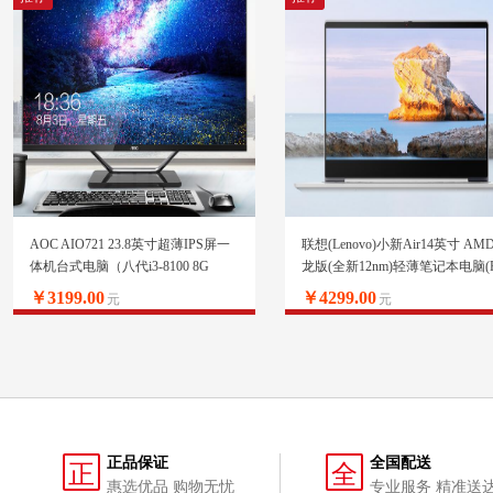
AOC AIO721 23.8英寸超薄IPS屏一
联想(Lenovo)小新Air14英寸 AM
体机台式电脑（八代i3-8100 8G
龙版(全新12nm)轻薄笔记本电脑(R
240GSSD 双频WiFi 蓝牙 3年上门 商
3500U 12G 512G PCIE IPS)轻奢
￥3199.00
￥4299.00
元
元
务键鼠）
正品保证
全国配送
正
全
惠选优品 购物无忧
专业服务 精准送