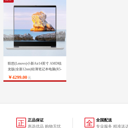
联想(Lenovo)小新Air14英寸 AMD锐
龙版(全新12nm)轻薄笔记本电脑(R5-
3500U 12G 512G PCIE IPS)轻奢灰
￥4299.00
元
正品保证
全国配送
正
全
惠选优品 购物无忧
专业服务 精准送