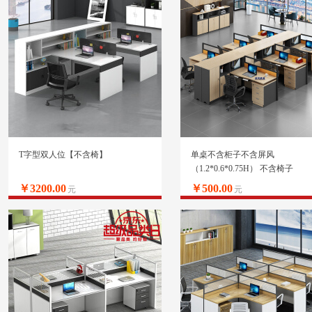
T字型双人位【不含椅】
单桌不含柜子不含屏风
（1.2*0.6*0.75H） 不含椅子
￥3200.00
￥500.00
元
元